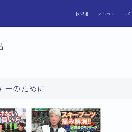
技術選
アルペン
ス
2025アルペンス
手権
品
2023年アルペン
選手権
キーのために