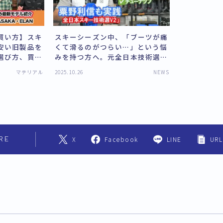
買い方】スキ
スキーシーズン中、「ブーツが痛
安い旧製品を
くて滑るのがつらい…」という悩
選び方、買い
みを持つ方へ。元全日本技術選チ
さえ見れば、
ャンピオンの粟野利信氏が、「た
マテリアル
2025.10.26
NEWS
とわかる。渡
った数分」でできるケアと本格的
田代空、徳竹
なチューナップを紹介します。こ
れにより、長時間・1日中滑って
も快適に楽しめるようになりま
す。
RE
X
Facebook
LINE
URL