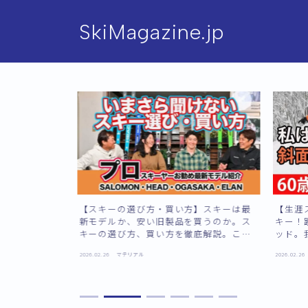
SkiMagazine.jp
【スキーの選び方・買い方】スキーは最
【生涯
新モデルか、安い旧製品を買うのか。ス
キー！
キーの選び方、買い方を徹底解説。これ
ッド。
さえ見れば、スキー業界がサクッとわか
2026.02.26
マテリアル
2026.02.26
る。渡辺一樹、渋谷潤子、田代空、徳竹
剛が本音でトーク。