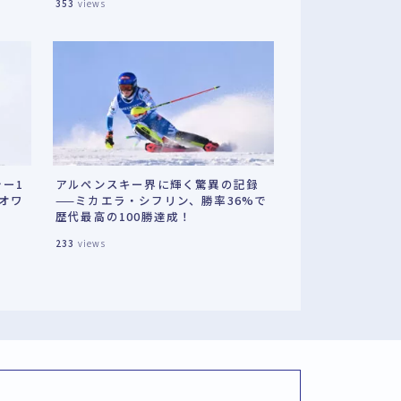
353
views
ナッ
長時
るよ
ー1
アルペンスキー界に輝く驚異の記録
オワ
——ミカエラ・シフリン、勝率36%で
歴代最高の100勝達成！
233
views