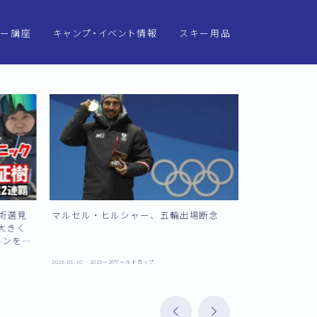
キー講座
キャンプ・イベント情報
スキー用品
キー世界選
スキー世界
術選見
マルセル・ヒルシャー、五輪出場断念
レジェンド、
大きく
日マドンナ・
ルンを学
カップ出場へ
ンもあ
2026.01.10
2025－26ワールドカップ
2025.12.31
2025－
の宮下