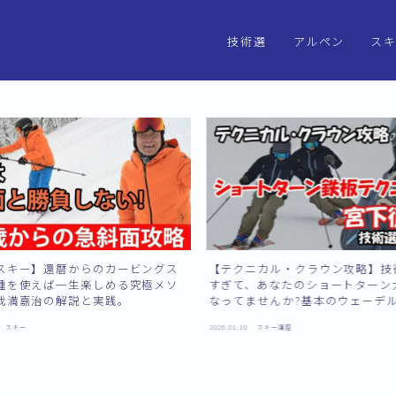
技術選
アルペン
ス
2025アルペンス
手権
2023年アルペン
選手権
スキー】還暦からのカービングス
【テクニカル・クラウン攻略】技
踵を使えば一生楽しめる究極メソ
すぎて、あなたのショートターン
我満嘉治の解説と実践。
なってませんか?基本のウェーデ
んで、コブもテクニカル・クラウ
スキー
2026.01.10
スキー講座
なたのもの。解説は技術選2連覇
征樹