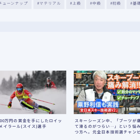
チューンナップ
マテリアル
上級
中級
初級
基
800万円の賞金を手にしたロイッ
スキーシーズン中、「ブーツが
メイラール(スイス)選手
て滑るのがつらい…」という悩
つ方へ。元全日本技術選チャン
ンの粟野利信氏が、「たった数