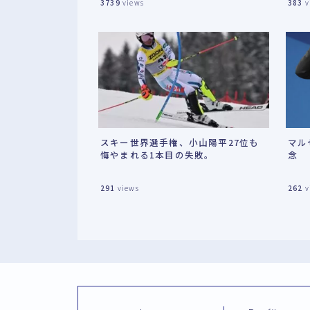
3739
views
383
v
スキー世界選手権、小山陽平27位も
マル
悔やまれる1本目の失敗。
念
291
views
262
v