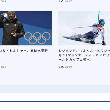
iews
355
views
でできるケアと本格的なチュー
プを紹介します。これにより、
間・1日中滑っても快適に楽しめ
うになります。
セル・ヒルシャー、五輪出場断
レジェンド、マルセル・ヒルシャ
月7日マドンナ・ディ・カンピリ
ールドカップ出場へ
iews
236
views