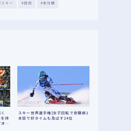
礎スキー
技術
未分類
痛く
スキー世界選手権|女子回転で安藤麻2
みを持
本目で好タイムも及ばす24位
ピオ
分」